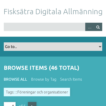
S
k
Fisksätra Digitala Allmänning
i
p
t
o
m
a
i
n
c
o
BROWSE ITEMS (46 TOTAL)
n
t
BROWSE ALL
Browse by Tag
Search Items
e
n
Tags: ::Föreningar och organisationer
t