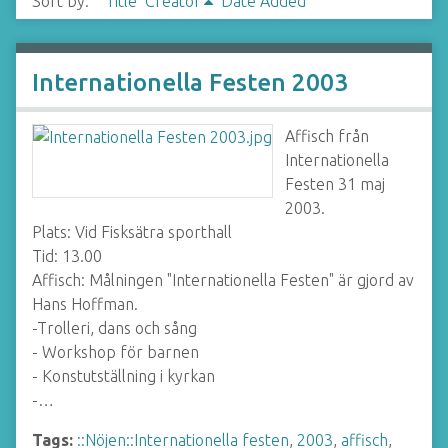
Sort by:
Title
Creator
Date Added
Internationella Festen 2003
Affisch från
Internationella
Festen 31 maj
2003.
Plats: Vid Fisksätra sporthall
Tid: 13.00
Affisch: Målningen "Internationella Festen" är gjord av
Hans Hoffman.
-Trolleri, dans och sång
- Workshop för barnen
- Konstutställning i kyrkan
-…
Tags:
::Nöjen::Internationella festen
,
2003
,
affisch
,