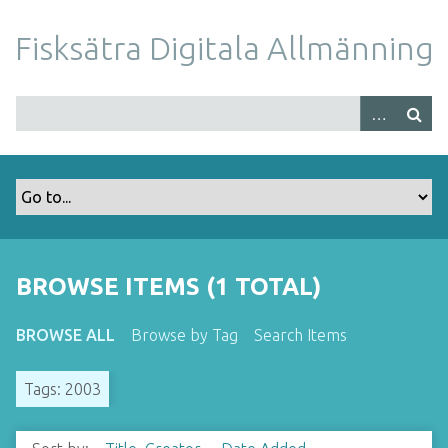
S
k
Fisksätra Digitala Allmänning
i
p
t
o
m
a
i
n
c
o
BROWSE ITEMS (1 TOTAL)
n
t
BROWSE ALL
Browse by Tag
Search Items
e
n
Tags: 2003
t