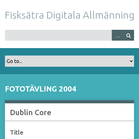
S
k
Fisksätra Digitala Allmänning
i
p
t
o
m
a
i
n
c
o
FOTOTÄVLING 2004
n
t
e
Dublin Core
n
t
Title