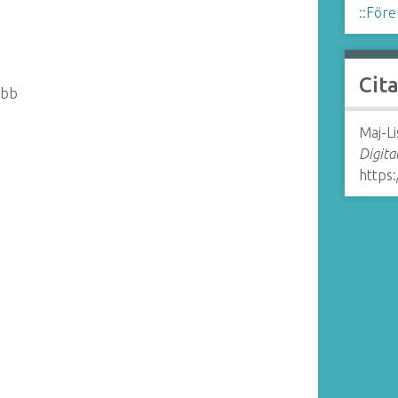
::Före
Cit
ubb
Maj-Li
Digita
https: