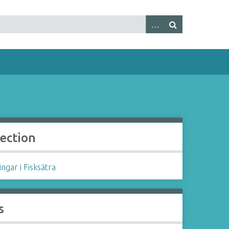
lection
ngar i Fisksätra
s