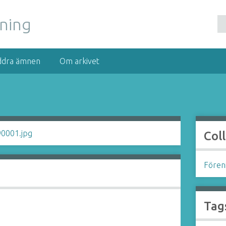
nning
ddra ämnen
Om arkivet
Col
Föreni
Tag