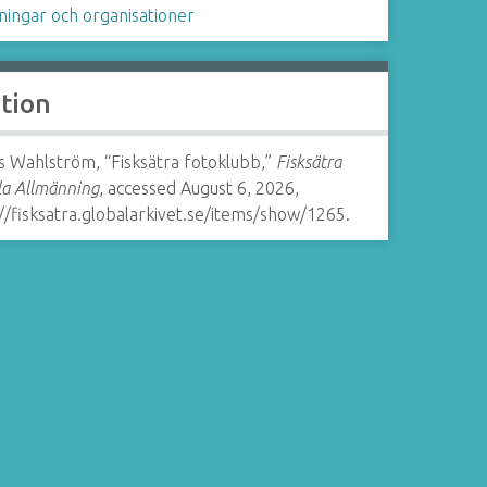
ningar och organisationer
ation
s Wahlström, “Fisksätra fotoklubb,”
Fisksätra
la Allmänning
, accessed August 6, 2026,
//fisksatra.globalarkivet.se/items/show/1265
.