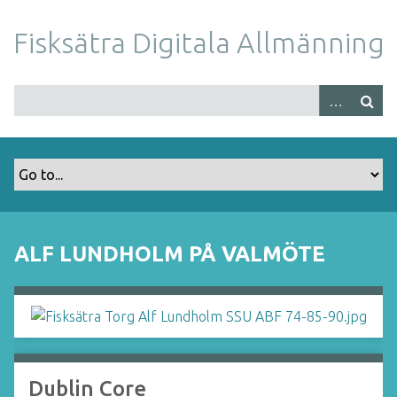
S
k
Fisksätra Digitala Allmänning
i
p
t
o
m
a
i
n
c
o
ALF LUNDHOLM PÅ VALMÖTE
n
t
e
n
t
Dublin Core