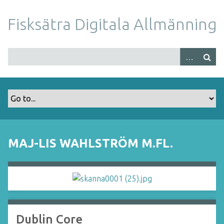
S
k
Fisksätra Digitala Allmänning
i
p
t
o
m
a
i
n
c
o
MAJ-LIS WAHLSTRÖM M.FL.
n
t
e
n
t
Dublin Core