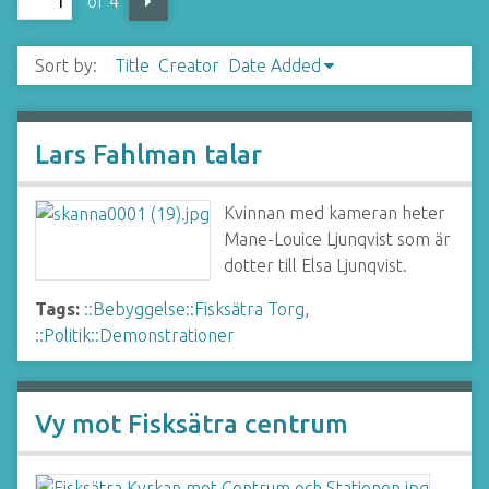
of 4
Sort by:
Title
Creator
Date Added
Lars Fahlman talar
Kvinnan med kameran heter
Mane-Louice Ljunqvist som är
dotter till Elsa Ljunqvist.
Tags:
::Bebyggelse::Fisksätra Torg
,
::Politik::Demonstrationer
Vy mot Fisksätra centrum