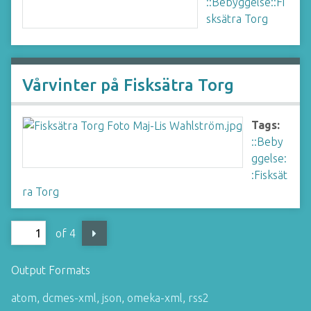
::Bebyggelse::Fi
sksätra Torg
Vårvinter på Fisksätra Torg
Tags:
::Beby
ggelse:
:Fisksät
ra Torg
of 4
Output Formats
atom
,
dcmes-xml
,
json
,
omeka-xml
,
rss2