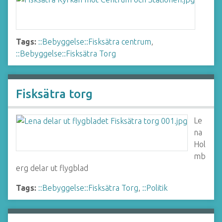
Tags:
::Bebyggelse::Fisksätra centrum
,
::Bebyggelse::Fisksätra Torg
Fisksätra torg
Le
na
Hol
mb
erg delar ut flygblad
Tags:
::Bebyggelse::Fisksätra Torg
,
::Politik