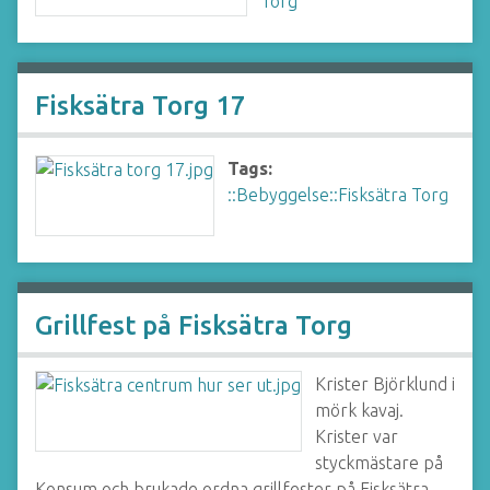
Torg
Fisksätra Torg 17
Tags:
::Bebyggelse::Fisksätra Torg
Grillfest på Fisksätra Torg
Krister Björklund i
mörk kavaj.
Krister var
styckmästare på
Konsum och brukade ordna grillfester på Fisksätra