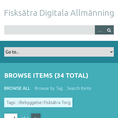
S
k
Fisksätra Digitala Allmänning
i
p
t
o
m
a
i
n
c
o
BROWSE ITEMS (34 TOTAL)
n
t
BROWSE ALL
Browse by Tag
Search Items
e
n
Tags: ::Bebyggelse::Fisksätra Torg
t