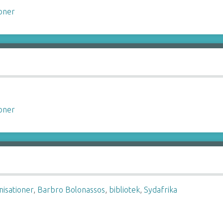
ioner
ioner
nisationer
,
Barbro Bolonassos
,
bibliotek
,
Sydafrika