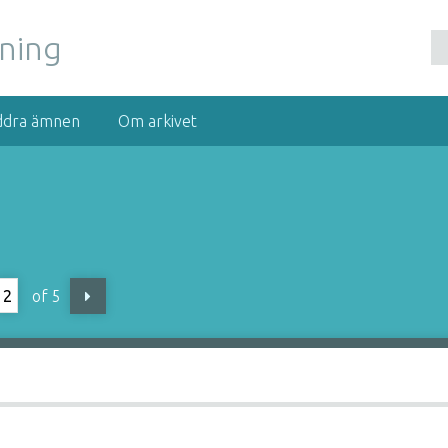
nning
ddra ämnen
Om arkivet
of 5