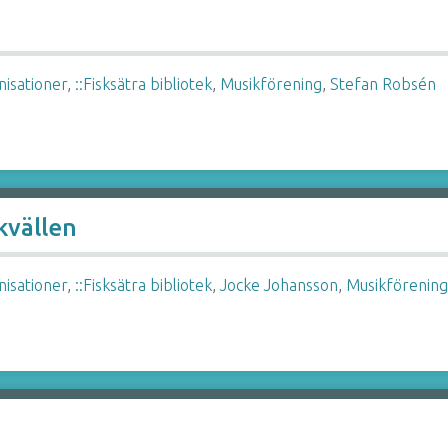
nisationer
,
::Fisksätra bibliotek
,
Musikförening
,
Stefan Robsén
kvällen
nisationer
,
::Fisksätra bibliotek
,
Jocke Johansson
,
Musikförenin