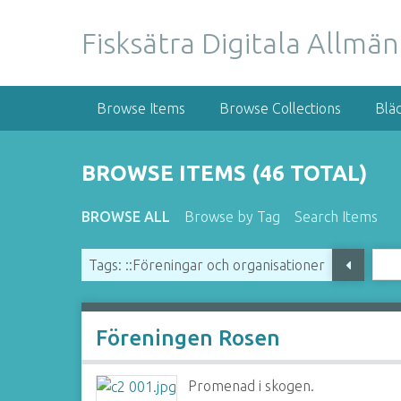
S
k
Fisksätra Digitala Allmä
i
p
t
Browse Items
Browse Collections
Blä
o
m
a
BROWSE ITEMS (46 TOTAL)
i
n
BROWSE ALL
Browse by Tag
Search Items
c
o
Tags: ::Föreningar och organisationer
n
t
e
n
Föreningen Rosen
t
Promenad i skogen.