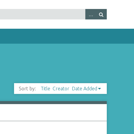
Sort by:
Title
Creator
Date Added