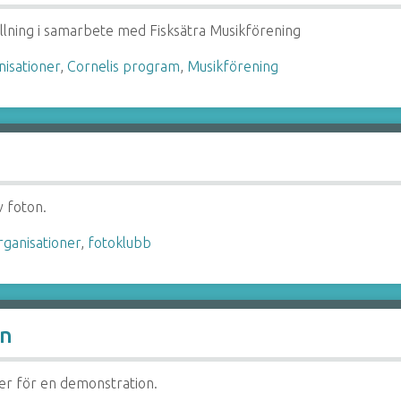
llning i samarbete med Fisksätra Musikförening
nisationer
,
Cornelis program
,
Musikförening
v foton.
rganisationer
,
fotoklubb
on
er för en demonstration.