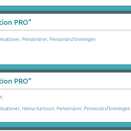
ation PRO"
nisationer
,
Pensionärer
,
Pensionärsföreningen
ation PRO"
n.
nisationer
,
Hanna Karlsson
,
Pensionärer
,
Pensionärsföreningen