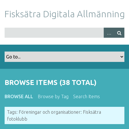
S
k
Fisksätra Digitala Allmänning
i
p
t
o
m
a
i
n
c
o
BROWSE ITEMS (38 TOTAL)
n
t
BROWSE ALL
Browse by Tag
Search Items
e
n
Tags: Föreningar och organisationer: Fisksätra
t
fotoklubb