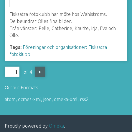
Fisksätra fotoklubb har möte hos Wahlströms.
De beundrar Olles fina bilder.
Från vänster: Pelle, Catherine, Knutte, Irja, Eva och
Olle.
Tags:
Föreningar och organisationer: Fisksätra
fotoklubb
of 4
Output Formats
atom
,
dcmes-xml
,
json
,
omeka-xml
,
rss2
Proudly powered by
Omeka
.