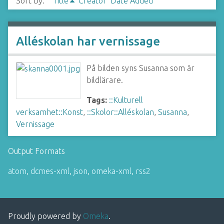
Sort by:
Title
Creator
Date Added
Alléskolan har vernissage
På bilden syns Susanna som är
bildlärare.
Tags:
::Kulturell
verksamhet::Konst
,
::Skolor::Alléskolan
,
Susanna
,
Vernissage
Output Formats
atom
,
dcmes-xml
,
json
,
omeka-xml
,
rss2
Proudly powered by
Omeka
.