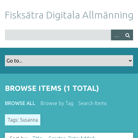
S
k
Fisksätra Digitala Allmänning
i
p
t
o
m
a
i
n
c
o
BROWSE ITEMS (1 TOTAL)
n
t
BROWSE ALL
Browse by Tag
Search Items
e
n
Tags: Susanna
t