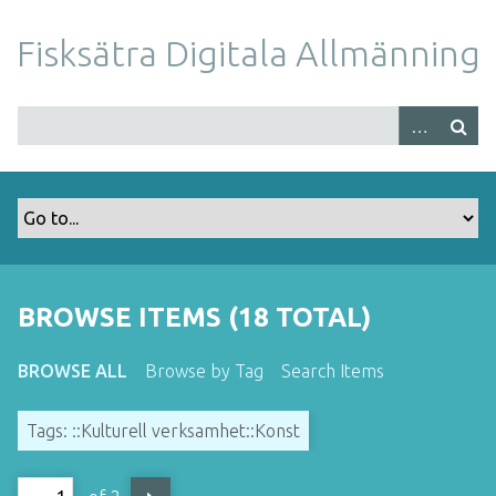
S
k
Fisksätra Digitala Allmänning
i
p
t
o
m
a
i
n
c
o
BROWSE ITEMS (18 TOTAL)
n
t
BROWSE ALL
Browse by Tag
Search Items
e
n
Tags: ::Kulturell verksamhet::Konst
t