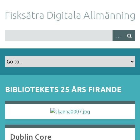
S
k
Fisksätra Digitala Allmänning
i
p
t
o
m
a
i
n
c
o
BIBLIOTEKETS 25 ÅRS FIRANDE
n
t
e
n
t
Dublin Core