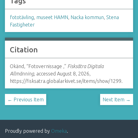
Tags
fototävling
,
museet HAMN
,
Nacka kommun
,
Stena
Fastigheter
Citation
Okänd, “Fotovernissage ,”
Fisksätra Digitala
Allmänning
, accessed August 8, 2026,
https://fisksatra.globalarkivet.se/items/show/1299
.
← Previous Item
Next Item →
Proudly powered by
Omeka
.