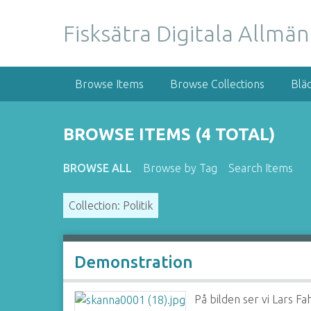
S
k
Fisksätra Digitala Allmä
i
p
t
Browse Items
Browse Collections
Blä
o
m
a
BROWSE ITEMS (4 TOTAL)
i
n
BROWSE ALL
Browse by Tag
Search Items
c
o
Collection: Politik
n
t
e
n
Demonstration
t
På bilden ser vi Lars F