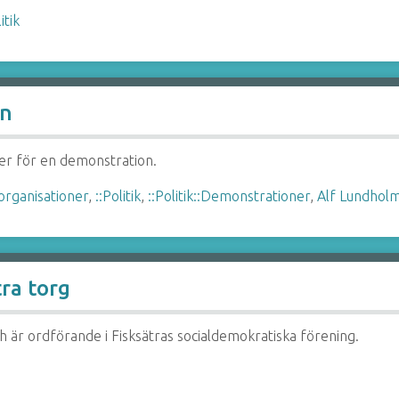
itik
on
er för en demonstration.
organisationer
,
::Politik
,
::Politik::Demonstrationer
,
Alf Lundhol
ra torg
h är ordförande i Fisksätras socialdemokratiska förening.