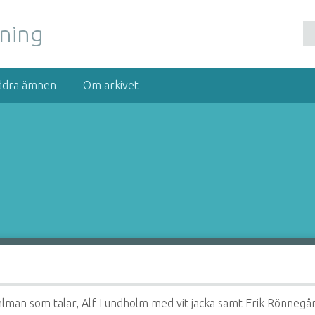
nning
ddra ämnen
Om arkivet
ahlman som talar, Alf Lundholm med vit jacka samt Erik Rönnegå