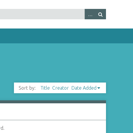
Sort by:
Title
Creator
Date Added
rd.