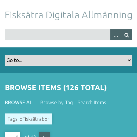
S
k
Fisksätra Digitala Allmänning
i
p
t
o
m
a
i
n
c
o
BROWSE ITEMS (126 TOTAL)
n
t
BROWSE ALL
Browse by Tag
Search Items
e
n
Tags: ::Fisksätrabor
t