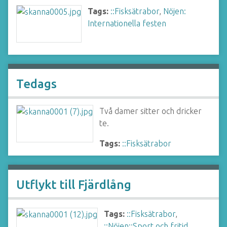
Tags:
::Fisksätrabor
,
Nöjen:
Internationella festen
Tedags
Två damer sitter och dricker
te.
Tags:
::Fisksätrabor
Utflykt till Fjärdlång
Tags:
::Fisksätrabor
,
::Nöjen::Sport och fritid