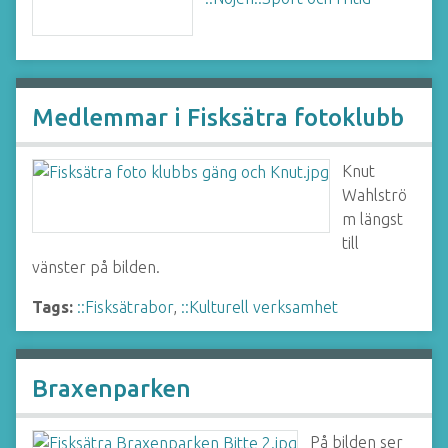
Medlemmar i Fisksätra fotoklubb
Knut
Wahlströ
m längst
till
vänster på bilden.
Tags:
::Fisksätrabor
,
::Kulturell verksamhet
Braxenparken
På bilden ser