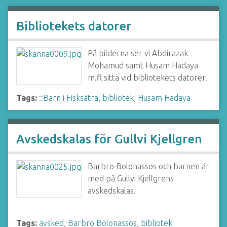
Bibliotekets datorer
På bilderna ser vi Abdirazak
Mohamud samt Husam Hadaya
m.fl sitta vid bibliotekets datorer.
Tags:
::Barn i Fisksätra
,
bibliotek
,
Husam Hadaya
Avskedskalas för Gullvi Kjellgren
Barbro Bolonassos och barnen är
med på Gullvi Kjellgrens
avskedskalas.
Tags:
avsked
,
Barbro Bolonassos
,
bibliotek