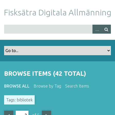
S
k
Fisksätra Digitala Allmänning
i
p
t
o
m
a
i
n
c
o
BROWSE ITEMS (42 TOTAL)
n
t
BROWSE ALL
Browse by Tag
Search Items
e
n
Tags: bibliotek
t