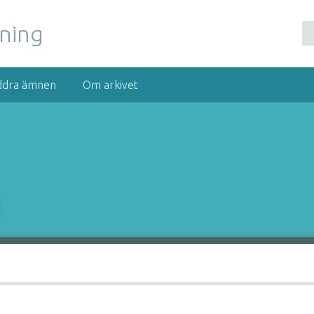
nning
ddra ämnen
Om arkivet