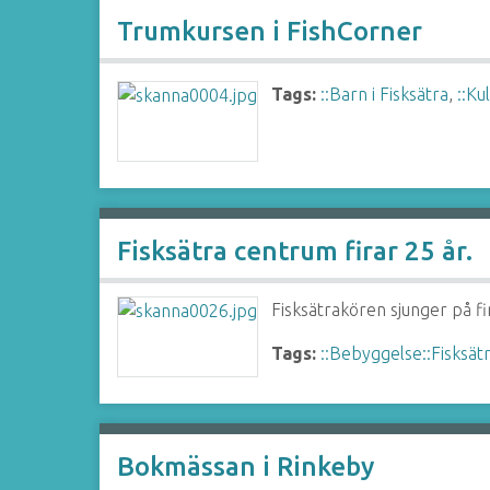
Trumkursen i FishCorner
Tags:
::Barn i Fisksätra
,
::Ku
Fisksätra centrum firar 25 år.
Fisksätrakören sjunger på fi
Tags:
::Bebyggelse::Fisksät
Bokmässan i Rinkeby