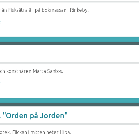
från Fisksätra är på bokmässan i Rinkeby.
t
och konstnären Marta Santos.
t
al "Orden på Jorden"
otek. Flickan i mitten heter Hiba.