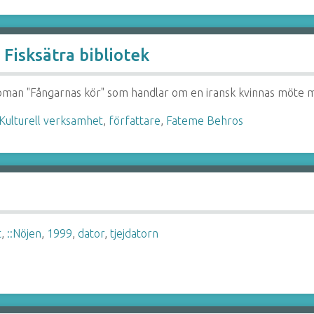
Fisksätra bibliotek
roman "Fångarnas kör" som handlar om en iransk kvinnas möte 
:Kulturell verksamhet
,
författare
,
Fateme Behros
t
,
::Nöjen
,
1999
,
dator
,
tjejdatorn