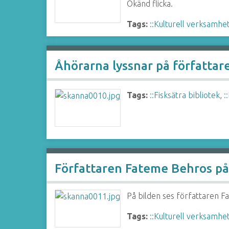
Okänd flicka.
Tags:
::Kulturell verksamhe
Åhörarna lyssnar på författa
Tags:
::Fisksätra bibliotek
,
:
Författaren Fateme Behros på 
På bilden ses författaren F
Tags:
::Kulturell verksamhe