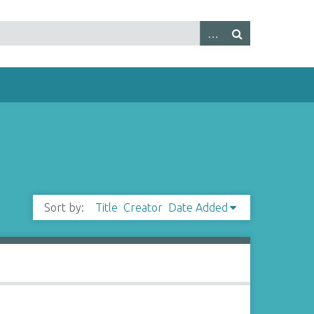
Sort by:
Title
Creator
Date Added