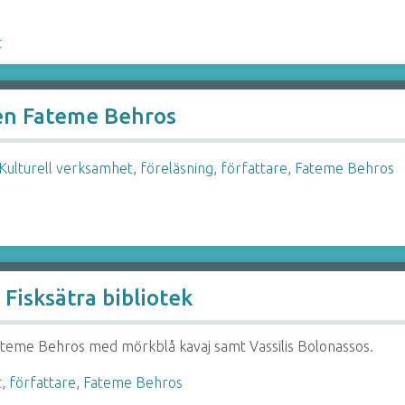
t
ren Fateme Behros
:Kulturell verksamhet
,
föreläsning
,
författare
,
Fateme Behros
Fisksätra bibliotek
ateme Behros med mörkblå kavaj samt Vassilis Bolonassos.
t
,
författare
,
Fateme Behros