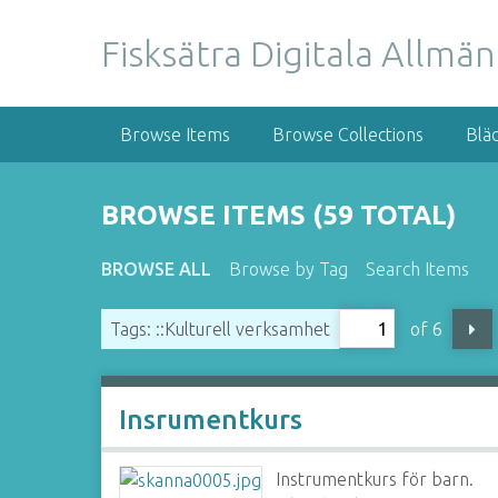
S
k
Fisksätra Digitala Allmä
i
p
t
Browse Items
Browse Collections
Blä
o
m
a
BROWSE ITEMS (59 TOTAL)
i
n
BROWSE ALL
Browse by Tag
Search Items
c
o
of 6
Tags: ::Kulturell verksamhet
n
t
e
n
Insrumentkurs
t
Instrumentkurs för barn.