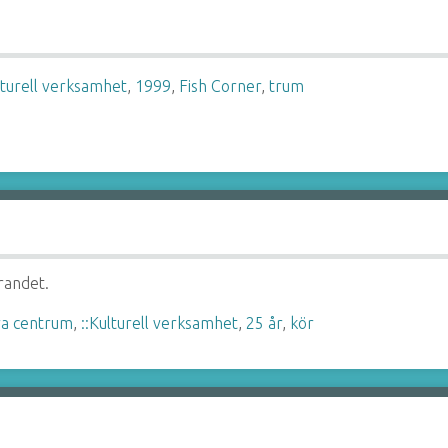
lturell verksamhet
,
1999
,
Fish Corner
,
trum
randet.
ra centrum
,
::Kulturell verksamhet
,
25 år
,
kör