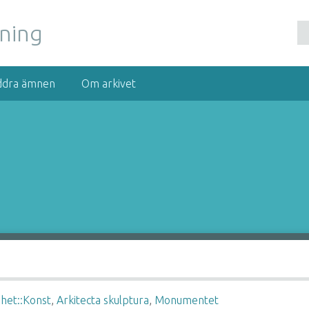
nning
ddra ämnen
Om arkivet
mhet::Konst
,
Arkitecta skulptura
,
Monumentet