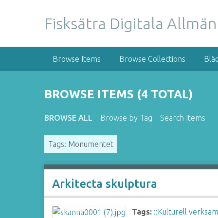
S
k
Fisksätra Digitala Allmä
i
p
t
Browse Items
Browse Collections
Blä
o
m
a
BROWSE ITEMS (4 TOTAL)
i
n
BROWSE ALL
Browse by Tag
Search Items
c
o
Tags: Monumentet
n
t
e
n
Arkitecta skulptura
t
Tags:
::Kulturell verksa