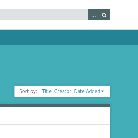
Sort by:
Title
Creator
Date Added