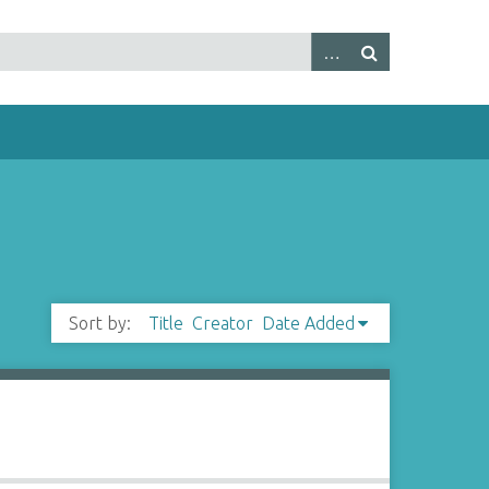
Sort by:
Title
Creator
Date Added