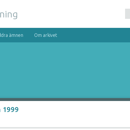
nning
ddra ämnen
Om arkivet
n 1999