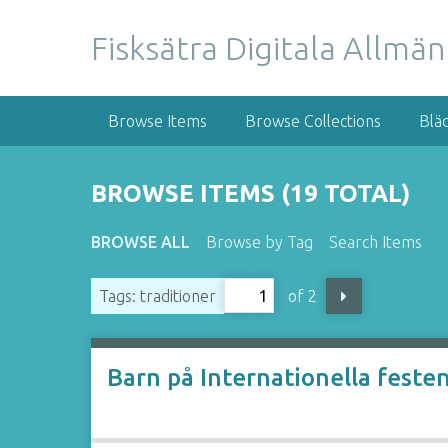
S
k
Fisksätra Digitala Allmä
i
p
t
Browse Items
Browse Collections
Blä
o
m
a
BROWSE ITEMS (19 TOTAL)
i
n
BROWSE ALL
Browse by Tag
Search Items
c
o
of 2
Tags: traditioner
n
t
e
n
Barn på Internationella feste
t